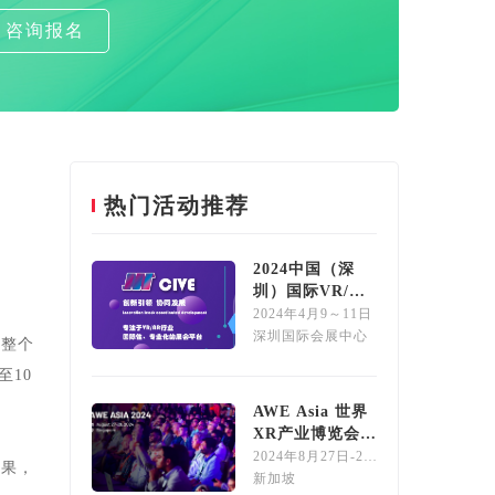
咨询报名
热门活动推荐
0
2024中国（深
圳）国际VR/AR
展览会
2024年4月9～11日
深圳国际会展中心
的整个
至10
1
AWE Asia 世界
XR产业博览会
2024
2024年8月27日-28日
成果，
新加坡