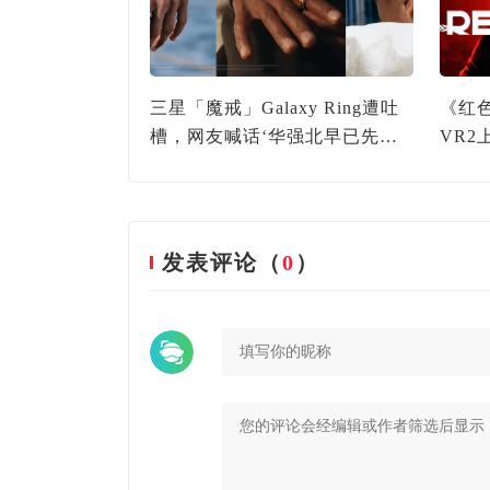
电影系列之一的
三星「魔戒」Galaxy Ring遭吐
《红
将推出第五部
槽，网友喊话‘华强北早已先行
VR
一步’
发表评论（
0
）