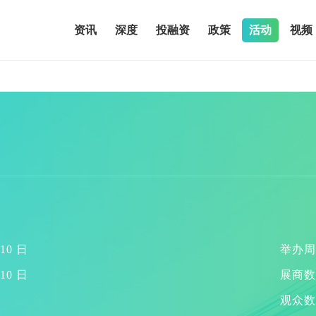
资讯
深度
投融资
政策
活动
视频
10 日
举办周
10 日
展商数
观众数