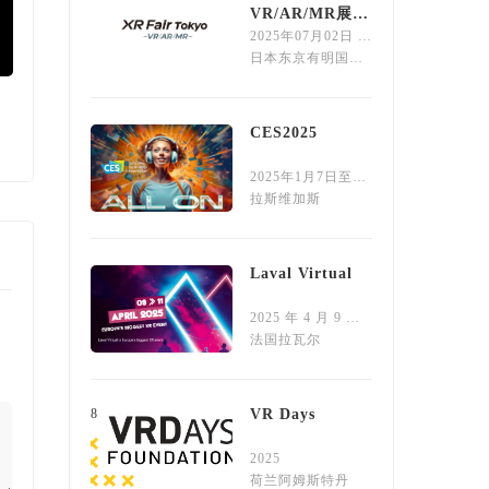
VR/AR/MR展览
会
2025年07月02日 ~ 07月04日
日本东京有明国际会展中心
卡普空：《生化危机4重制版》
“两河潮生”VR项
6
CES2025
年末支持索尼PSVR2
省文旅科技成果推
2025年1月7日至1月 10 日
拉斯维加斯
7
Laval Virtual
2025 年 4 月 9 日至4月 11 日
法国拉瓦尔
8
VR Days
2025
荷兰阿姆斯特丹