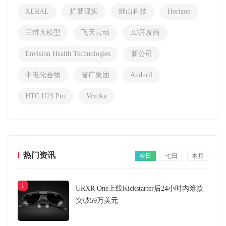
XERAL
扩展现实
烟山科技
Horizon
三维大模型
飞天云动
3D开发商
Envision Health Technologies
新公司
中电化合物
省广集团
Anduril
HTC U23 Pro
Vivoka
热门资讯
今日
七日
本月
1
URXR One上线Kickstarter后24小时内筹款
突破59万美元