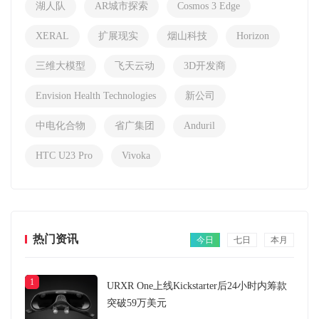
湖人队
AR城市探索
Cosmos 3 Edge
XERAL
扩展现实
烟山科技
Horizon
三维大模型
飞天云动
3D开发商
Envision Health Technologies
新公司
中电化合物
省广集团
Anduril
HTC U23 Pro
Vivoka
热门资讯
今日
七日
本月
1
URXR One上线Kickstarter后24小时内筹款
突破59万美元