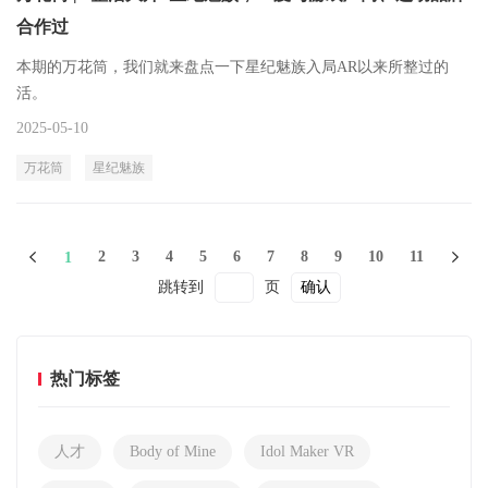
合作过
本期的万花筒，我们就来盘点一下星纪魅族入局AR以来所整过的
活。
2025-05-10
万花筒
星纪魅族
2
3
4
5
6
7
8
9
10
11
1
跳转到
页
确认
热门标签
人才
Body of Mine
Idol Maker VR