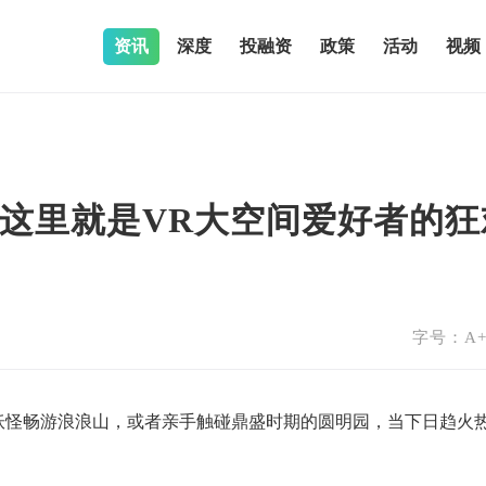
资讯
深度
投融资
政策
活动
视频
这里就是VR大空间爱好者的狂
字号：
A
妖怪畅游浪浪山，或者亲手触碰鼎盛时期的圆明园，当下日趋火