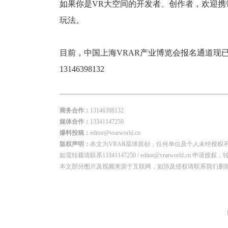
如果你是VR大空间的开发者、创作者，欢迎
玩法。
目前，中国上海VRAR产业博览会报名通道现
13146398132
商务合作：
13146398132
媒体合作：
13341147250
爆料投稿：
editor@vrarworld.cn
版权声明：
本文为VRAR星球原创，任何单位及个人未经授权
如需转载请联系13341147250 / editor@vrarworld.c
本文部分图片及视频来源于互联网，如涉及侵权请联系我们删