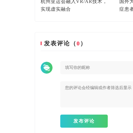
全国VR/AR行业政
杭州亚运会融入VR/AR技术，
国外
实现虚实融合
症患
发表评论（
0
）
发布评论