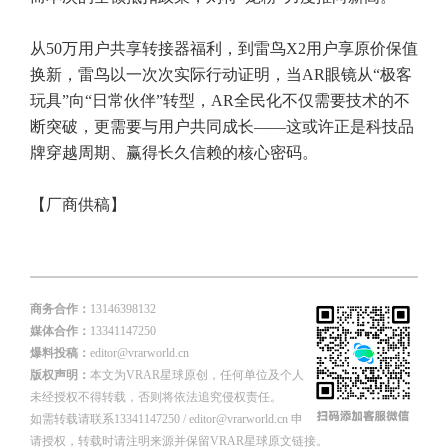
从50万用户共享转接器福利，到雷鸟X2用户享原价保值
换新，雷鸟以一次次实际行动证明，当AR眼镜从“极客
玩具”向“日常伙伴”转型，AR全民化不仅需要技术的不
断突破，更需要与用户共同成长——这或许正是科技品
牌穿越周期、赢得长久信赖的核心密码。
【厂商供稿】
商务合作：
13146398132
媒体合作：
13341147250
爆料投稿：
editor@vrarworld.cn
版权声明：
本文为VRAR星球原创，任何单位及个人
未经授权不得转载，否则将依法追究侵权责任。
如需转载请联系13341147250 / editor@vrarworld.cn 申
请授权，转载时请注明来源并保留VRAR星球原文链接。