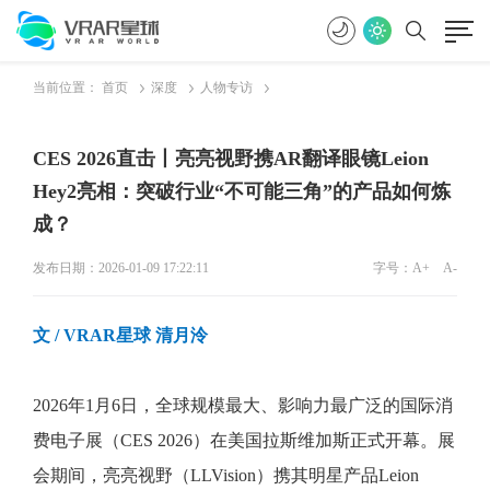
当前位置：
首页
深度
人物专访
CES 2026直击丨亮亮视野携AR翻译眼镜Leion
Hey2亮相：突破行业“不可能三角”的产品如何炼
成？
发布日期：2026-01-09 17:22:11
字号：
A+
A-
文
/ VRAR星球 清月泠
2026年1月6日，全球规模最大
、
影响力最广泛的国际消
费电子展（
CES
2026
）在美国拉斯维加斯正式开幕。
展
会期间
，亮亮视野（
LLVision）携其明星产品Leion