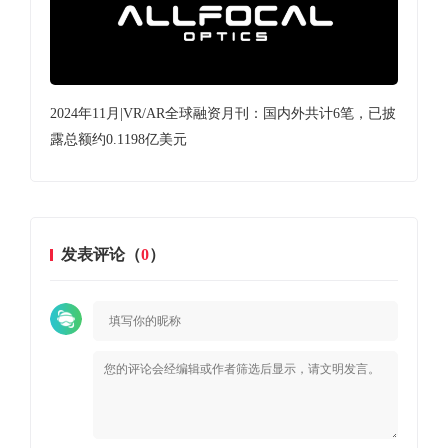
，已披
2024年11月|VR/AR全球融资月刊：国内外共计6笔，已披
20
露总额约0.1198亿美元
露总
发表评论（
0
）