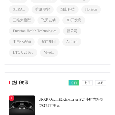
XERAL
扩展现实
烟山科技
Horizon
三维大模型
飞天云动
3D开发商
Envision Health Technologies
新公司
中电化合物
省广集团
Anduril
HTC U23 Pro
Vivoka
热门资讯
今日
七日
本月
1
URXR One上线Kickstarter后24小时内筹款
突破59万美元