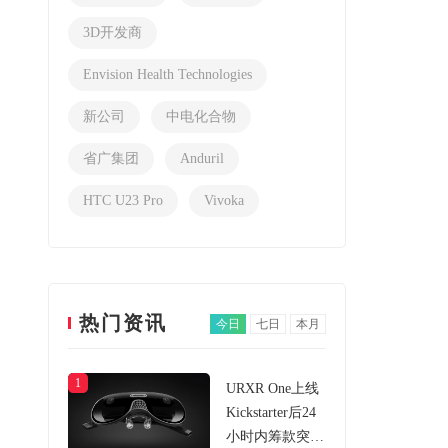
3D开发商
Envision Health Technologies
新公司
中电化合物
省广集团
Anduril
HTC U23 Pro
Vivoka
热门资讯
今日
七日
本月
1
URXR One上线
Kickstarter后24
小时内筹款突破