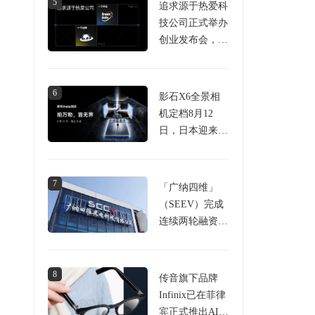
5
追求源于热爱科
技公司正式举办
创业发布会，发
布PANDAER新
品及DreamGoGo
众筹平台
6
影石X6全景相
机定档8月12
日，日本迎来首
家中国影像品牌
直营旗舰店
7
「广纳四维」
（SEEV）完成
连续两轮融资，
两轮合计金额近
2亿元
8
传音旗下品牌
Infinix已在菲律
宾正式推出AI