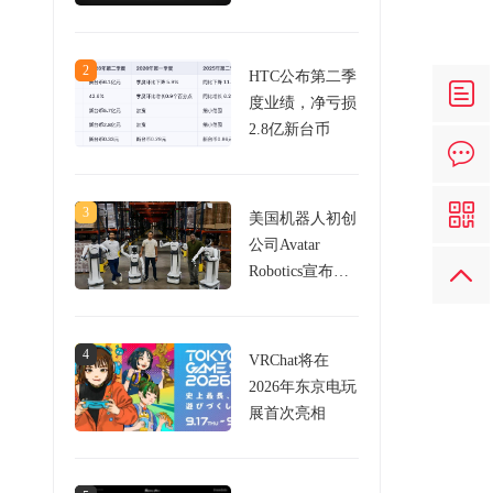
59万美元
2
HTC公布第二季
度业绩，净亏损
2.8亿新台币
3
美国机器人初创
公司Avatar
Robotics宣布完
成650万美元种
子轮融资，致力
于用VR头显控
4
VRChat将在
制机器人
2026年东京电玩
展首次亮相