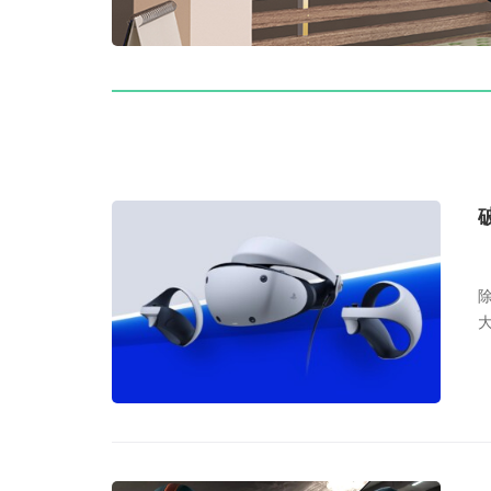
除
大
内