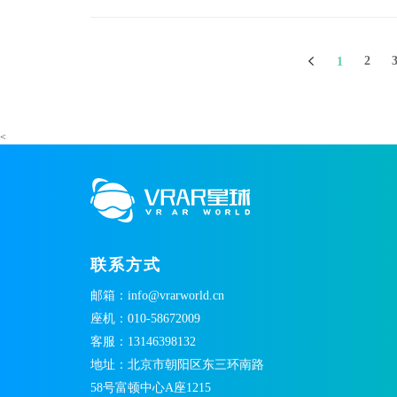
2
1
<
联系方式
邮箱：info@vrarworld.cn
座机：010-58672009
客服：13146398132
地址：北京市朝阳区东三环南路
58号富顿中心A座1215