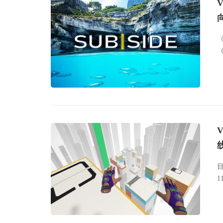
《
《
目
1