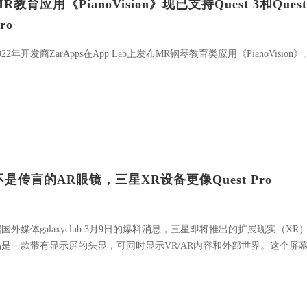
MR教育应用《PianoVision》现已支持Quest 3和Quest
ro
022年开发商ZarApps在App Lab上发布MR钢琴教育类应用《PianoVision》
不是传言的AR眼镜，三星XR设备更像Quest Pro
国外媒体galaxyclub 3月9日的爆料消息，三星即将推出的扩展现实（XR
品是一款带有显示屏的头显，可同时显示VR/AR内容和外部世界。这个屏
是透明的，而是通过摄像头展示世界。也就是说，三星XR设备并非此前传
所说的AR眼镜，而是一款类似于Quest Pro的头戴式设备