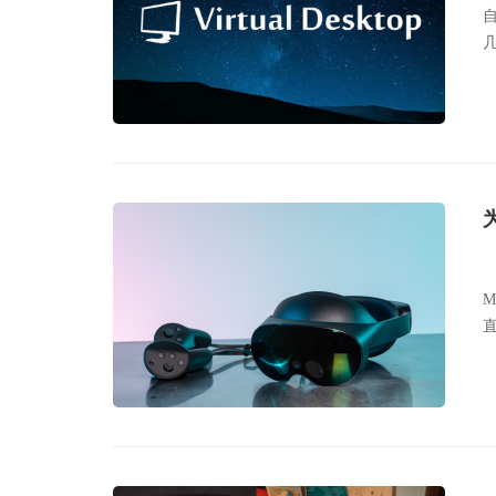
自
M
直