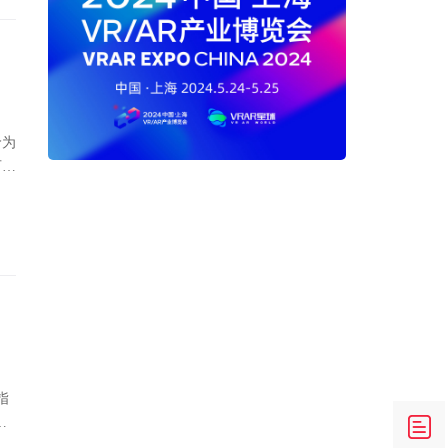
价为
可以
入
指
套