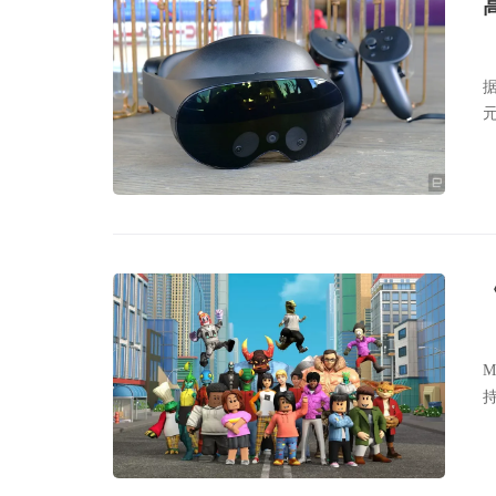
据
M
持