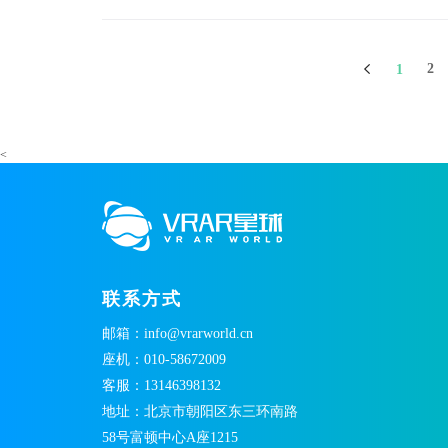
2
1
<
联系方式
邮箱：info@vrarworld.cn
座机：010-58672009
客服：13146398132
地址：北京市朝阳区东三环南路
58号富顿中心A座1215