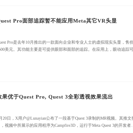
Quest Pro面部追踪暂不能应用Meta其它VR头显
uest Pro是去年10月推出的一款面向企业和专业人士的虚拟现实头显，售
1500美元。其功能主要是可提供眼部和面部的追踪。在应用上，眼动追踪
在社交VR中实现眼神交流，通过注视点渲染获得更好的图形，以及新的输
方法；而面部追踪则可以提供更逼真的虚拟化身
效果优于Quest Pro, Quest 3全彩透视效果流出
月20日，X用户@Lunayian公布了一段基于Quest 3录制的MR视频。其推文
，视频中所展示的应用程序为Campfire3D，运行于Meta Quest 3的开发者
件。