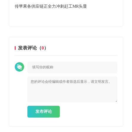
杀四方
传苹果各供应链正全力冲刺赶工MR头显
苹
发表评论（
0
）
发布评论