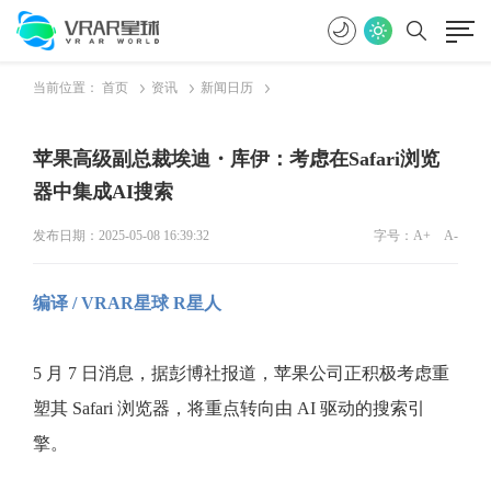
当前位置：
首页
资讯
新闻日历
苹果高级副总裁埃迪・库伊：考虑在Safari浏览
器中集成AI搜索
发布日期：2025-05-08 16:39:32
字号：
A+
A-
编译 / VRAR星球 R星人
5 月 7 日消息，据彭博社报道，苹果公司正积极考虑重
塑其 Safari 浏览器，将重点转向由 AI 驱动的搜索引
擎。