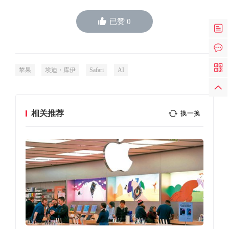
已赞
0
苹果
埃迪・库伊
Safari
AI
相关推荐
换一换