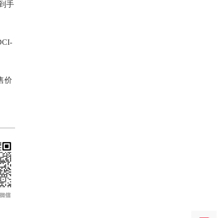
接到手
CI-
售价