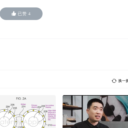
已赞
4
换一