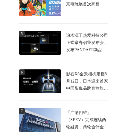
京电玩展首次亮相
5
追求源于热爱科技公司
正式举办创业发布会，
发布PANDAER新品及
DreamGoGo众筹平台
6
影石X6全景相机定档8
月12日，日本迎来首家
中国影像品牌直营旗舰
店
7
「广纳四维」
（SEEV）完成连续两
轮融资，两轮合计金额