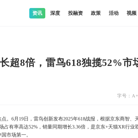
资讯
深度
投融资
政策
活动
视频
超8倍，雷鸟618独揽52%市
字号：
A
。6月19日，雷鸟创新发布2025年618战报，根据京东商智、
市场占有率高达52%，销量同期增长3.36倍，是京东+天猫XR行业
中国市场第一。