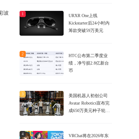
全彩波
1
URXR One上线
Kickstarter后24小时内
筹款突破59万美元
2
HTC公布第二季度业
绩，净亏损2.8亿新台
币
3
美国机器人初创公司
Avatar Robotics宣布完
成650万美元种子轮融
资，致力于用VR头显
控制机器人
4
VRChat将在2026年东