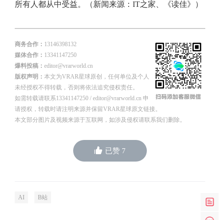
所有人都从中受益。（新闻来源：IT之家、《读佳》）
商务合作：
13146398132
媒体合作：
13341147250
爆料投稿：
editor@vrarworld.cn
版权声明：
本文为VRAR星球原创，任何单位及个人
未经授权不得转载，否则将依法追究侵权责任。
如需转载请联系13341147250 / editor@vrarworld.cn 申
请授权，转载时请注明来源并保留VRAR星球原文链接。
本文部分图片及视频来源于互联网，如涉及侵权请联系我们删除。
已赞
7
AI
B站