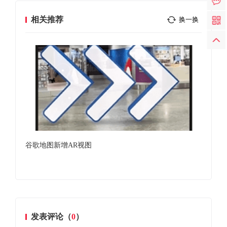
相关推荐
换一换
公司
谷歌地图新增AR视图
消息
自主
发表评论（
0
）