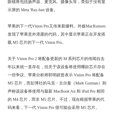
眼镜将包括扬声器、麦克风、摄像头等，类似于没有显
示屏的 Meta 'Ray-ban 设备。
苹果的下一代Vision Pro又传来新爆料。外媒MacRumors
发现了苹果意外泄露的代码，其中显示苹果正在开发搭
载 M5 芯片的下一代 Vision Pro。
关于 Vision Pro 2 将配备更新的 M 系列芯片的传闻自去
年以来就一直存在，但关于该设备将使用哪款芯片存在
一些争议。苹果分析师郭明錤曾表示 Vision Pro 将配备
M5 芯片，而彭博社的马克・古尔曼（Mark Gurman）则
声称该设备将使用与最新 MacBook Air 和 iPad Pro 相同
的 M4 芯片，而非 M5 芯片。不过，现在根据苹果的代
码来看，下一代 Vision Pro 很可能会采用 M5 芯片。