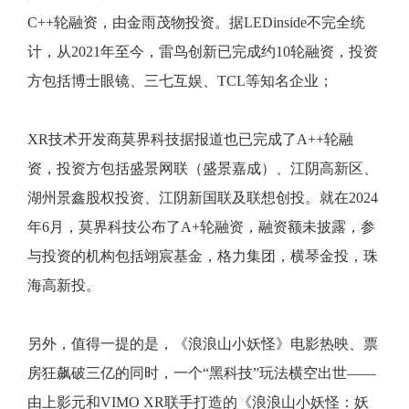
C++轮融资，由金雨茂物投资。据LEDinside不完全统
计，从2021年至今，雷鸟创新已完成约10轮融资，投资
方包括博士眼镜、三七互娱、TCL等知名企业；
XR技术开发商莫界科技据报道也已完成了A++轮融
资，投资方包括盛景网联（盛景嘉成）、江阴高新区、
湖州景鑫股权投资、江阴新国联及联想创投。就在2024
年6月，莫界科技公布了A+轮融资，融资额未披露，参
与投资的机构包括翊宸基金，格力集团，横琴金投，珠
海高新投。
另外，值得一提的是，《浪浪山小妖怪》电影热映、票
房狂飙破三亿的同时，一个“黑科技”玩法横空出世——
由上影元和VIMO XR联手打造的《浪浪山小妖怪：妖