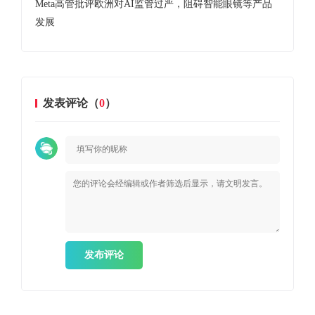
大增
Meta高管批评欧洲对AI监管过严，阻碍智能眼镜等产品
医疗
发展
强
发表评论（
0
）
发布评论