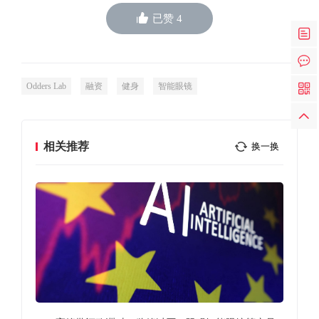
已赞
4
Odders Lab
融资
健身
智能眼镜
相关推荐
换一换