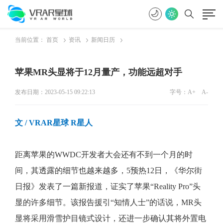
当前位置：
首页
资讯
新闻日历
苹果MR头显将于12月量产，功能远超对手
发布日期：2023-05-15 09:22:13
字号：
A+
A-
文 / VRAR星球 R星人
距离苹果的WWDC开发者大会还有不到一个月的时
间，其透露的细节也越来越多，5预热12日，《华尔街
日报》发表了一篇新报道，证实了苹果“Reality Pro”头
显的许多细节。该报告援引“知情人士”的话说，MR头
显将采用滑雪护目镜式设计，还进一步确认其将外置电