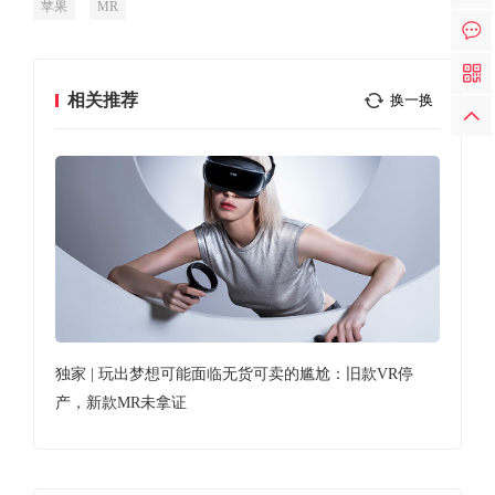
苹果
MR
相关推荐
换一换
/内
独家 | 玩出梦想可能面临无货可卖的尴尬：旧款VR停
苹果
产，新款MR未拿证