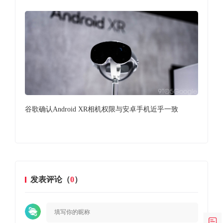
成珠
谷歌确认Android XR相机权限与安卓手机近乎一致
vi
发表评论（
0
）