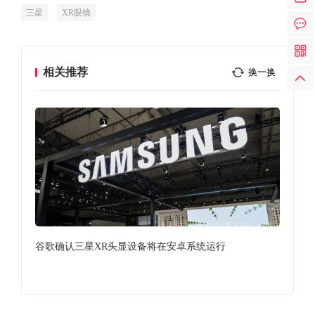
三星
XR眼镜
相关推荐
换一换
R头
谷歌确认三星XR头显设备将在安卓系统运行
Mi