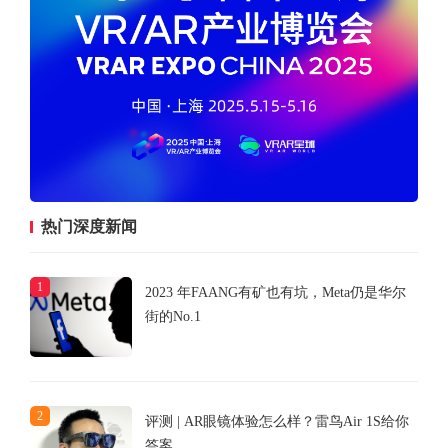
热门深度新闻
1
2023 年FAANG有矿也有坑，Meta仍是华尔
街的No.1
2
评测 | AR眼镜体验怎么样？雷鸟Air 1S给你
答案