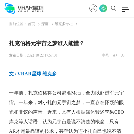
当前位置：
首页
深度
维克多专栏
扎克伯格元宇宙之梦谁人能懂？
发布日期：2022-10-22 17:57:50
字号：
A+
A-
文 / VRAR星球 维
克多
一年前，扎克伯格将公司易名Meta，全力以赴进军元宇
宙。一年来，对小扎的元宇宙之梦，一直存在怀疑的眼
光和非议的声音。近来，又有人根据媒体转述苹果CEO
库克等人话语，认为元宇宙是说不清楚的概念，只有
AR才是最靠谱的技术，甚至认为连小扎自己也说不清