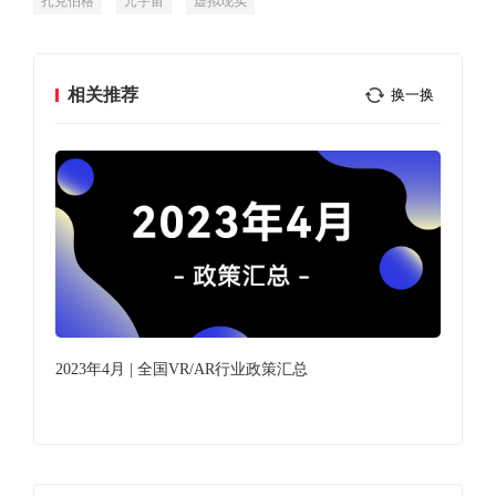
扎克伯格
元宇宙
虚拟现实
相关推荐
换一换
2023年4月 | 全国VR/AR行业政策汇总
工