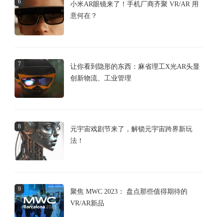
6
小米AR眼镜来了！手机厂商齐聚 VR/AR 用
意何在？
7
让你看到隐形的东西：麻省理工X光AR头显
创新物流、工业管理
8
元宇宙戏剧节来了，解锁元宇宙跨界新玩
法！
9
聚焦 MWC 2023： 盘点那些值得期待的
VR/AR新品