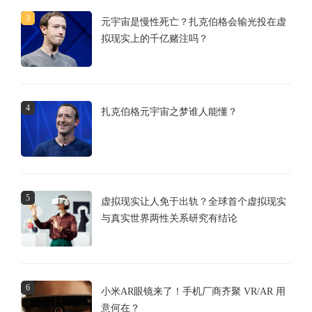
3
元宇宙是慢性死亡？扎克伯格会输光投在虚
拟现实上的千亿赌注吗？
4
扎克伯格元宇宙之梦谁人能懂？
5
虚拟现实让人免于出轨？全球首个虚拟现实
与真实世界两性关系研究有结论
6
小米AR眼镜来了！手机厂商齐聚 VR/AR 用
意何在？