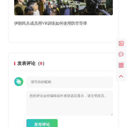
伊朗民兵成员用VR训练如何使用防空导弹
20
长4
发表评论（
0
）
发布评论