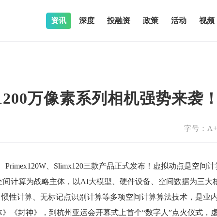
资讯
深度
投融资
政策
活动
视频
ack 1200万像素系列相机强势来袭
字号：
A
、Prime
x
120W、Slim
x
120三款产品正式发布！
虚拟动点是空间计
空间计算为战略主体，以AI大模型、硬件设备、空间数据为三大
、惯性计算、无标记点识别计算等多项空间计算算法技术，是业
体》《封神》，到杭州亚运会开幕式上首个“数字人”点火仪式，