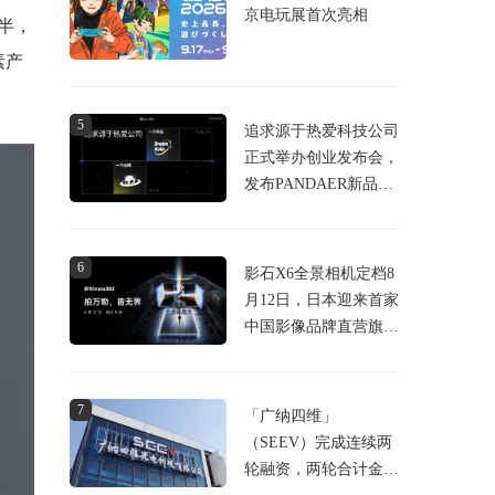
京电玩展首次亮相
半，
素产
5
追求源于热爱科技公司
正式举办创业发布会，
发布PANDAER新品及
DreamGoGo众筹平台
6
影石X6全景相机定档8
月12日，日本迎来首家
中国影像品牌直营旗舰
店
7
「广纳四维」
（SEEV）完成连续两
轮融资，两轮合计金额