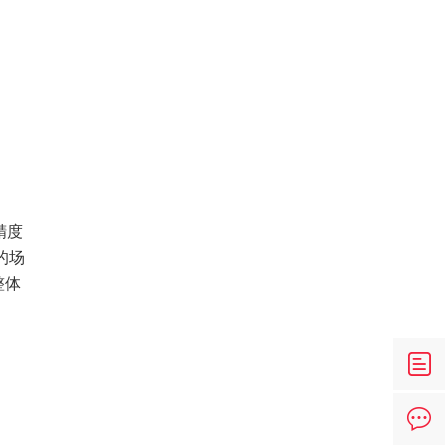
精度
的场
整体