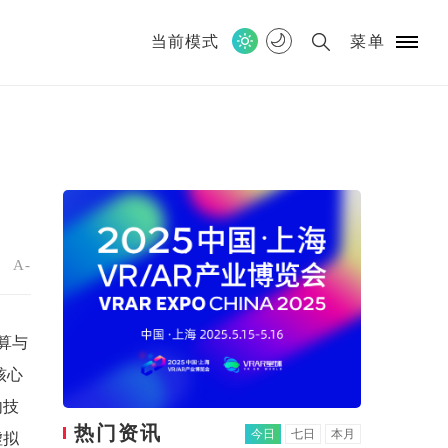
当前模式
菜单
！
+
A-
算与
核心
内技
热门资讯
今日
七日
本月
虚拟