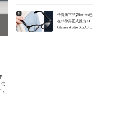
近2亿元
8
传音旗下品牌Infinix已
在菲律宾正式推出AI
Glasses Audio XGA01
智能音频眼镜
当于一
，使
寸，