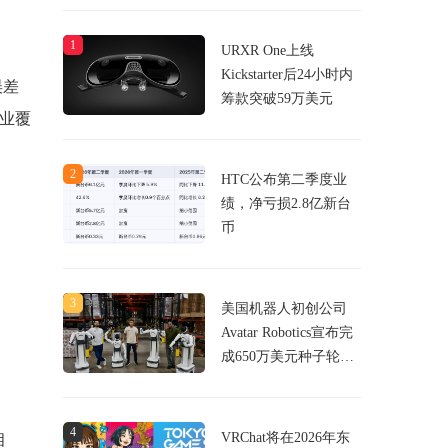
1
URXR One上线
Kickstarter后24小时内
误差
筹款突破59万美元
行业覆
2
HTC公布第二季度业
绩，净亏损2.8亿新台
币
3
美国机器人初创公司
Avatar Robotics宣布完
成650万美元种子轮融
资，致力于用VR头显
控制机器人
4
VRChat将在2026年东
相