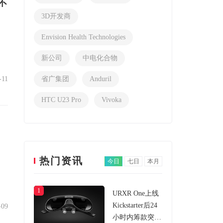
不
3D开发商
Envision Health Technologies
新公司
中电化合物
-11
省广集团
Anduril
HTC U23 Pro
Vivoka
热门资讯
今日
七日
本月
1
URXR One上线
Kickstarter后24
-09
小时内筹款突破