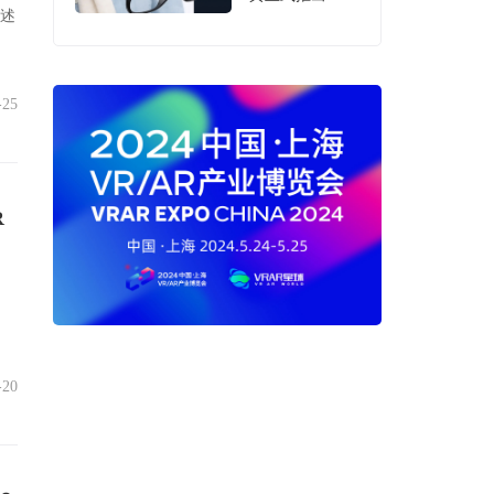
讲述
Glasses Audio
XGA01智能音频
眼镜
-25
R
-20