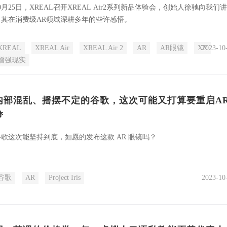
0月25日，XREAL召开XREAL Air2系列新品体验会，创始人徐驰向我们
了其在消费级AR领域深耕多年的些许感悟。
XREAL
XREAL Air
XREAL Air 2
AR
AR眼镜
XR
2023-10
增强现实
内部混乱、摇摆不定的谷歌，这次可能又打算要重启A
梦
谷歌这次能坚持到底，如愿的发布这款 AR 眼镜吗？
谷歌
AR
Project Iris
2023-10