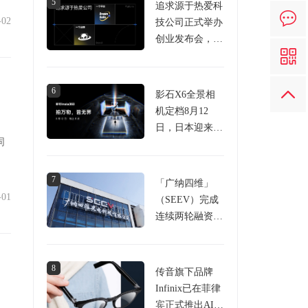
5
追求源于热爱科
-02
技公司正式举办
创业发布会，发
布PANDAER新
品及DreamGoGo
众筹平台
6
影石X6全景相
机定档8月12
日，日本迎来首
同
家中国影像品牌
直营旗舰店
7
「广纳四维」
-01
（SEEV）完成
连续两轮融资，
两轮合计金额近
2亿元
8
传音旗下品牌
Infinix已在菲律
宾正式推出AI