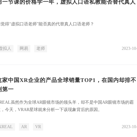
用一节课的价格学一年，虚拟人口语私教能否替代真人
你觉得“虚拟口语老师”能否真的代替真人口语老师？
虚拟人
网易
老师
2023-10
这家中国XR企业的产品全球销量TOP1，在国内却排不
到第一
XREAL虽然作为全球AR眼镜市场的领头羊，却不是中国AR眼镜市场的霸
主，今天，VRAR星球就来分析一下该现象背后的原因。
XREAL
AR
VR
2023-10