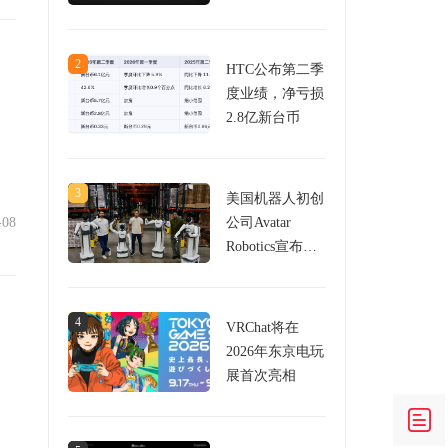
59万美元
2
HTC公布第二季
度业绩，净亏损
2.8亿新台币
3
美国机器人初创
-08
公司Avatar
Robotics宣布完
成650万美元种
子轮融资，致力
于用VR头显控
4
VRChat将在
制机器人
2026年东京电玩
展首次亮相