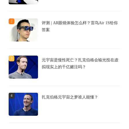
2
评测 | AR眼镜体验怎么样？雷鸟Air 1S给你
答案
3
元宇宙是慢性死亡？扎克伯格会输光投在虚
拟现实上的千亿赌注吗？
4
扎克伯格元宇宙之梦谁人能懂？