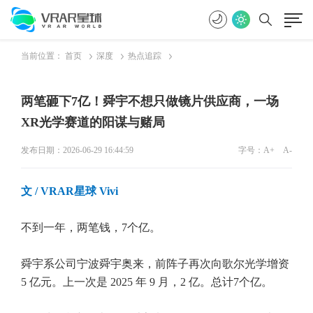
当前位置：
首页
深度
热点追踪
两笔砸下7亿！舜宇不想只做镜片供应商，一场
XR光学赛道的阳谋与赌局
发布日期：2026-06-29 16:44:59
字号：
A+
A-
文
/ VRAR星球 Vivi
不到一年，两笔钱，7个亿。
舜宇系公司宁波舜宇奥来，前阵子再次向歌尔光学增资
5 亿元。上一次是 2025 年 9 月，2 亿。总计7个亿。