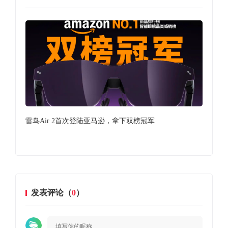
雷鸟Air 2首次登陆亚马逊，拿下双榜冠军
Me
发表评论（
0
）