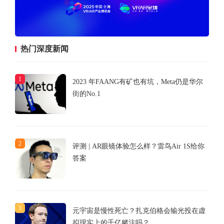
热门深度新闻
1
2023 年FAANG有矿也有坑，Meta仍是华尔
街的No.1
2
评测 | AR眼镜体验怎么样？雷鸟Air 1S给你
答案
3
元宇宙是慢性死亡？扎克伯格会输光投在虚
拟现实上的千亿赌注吗？