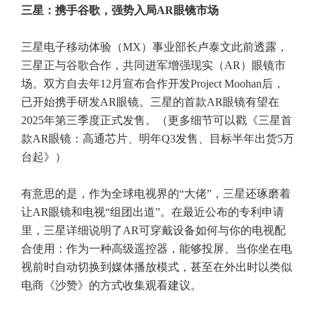
三星：携手谷歌，强势入局AR眼镜市场
三星电子移动体验（MX）事业部长卢泰文此前透露，
三星正与谷歌合作，共同进军增强现实（AR）眼镜市
场。双方自去年12月宣布合作开发Project Moohan后，
已开始携手研发AR眼镜。三星的首款AR眼镜有望在
2025年第三季度正式发售。（更多细节可以戳《
三星首
款AR眼镜：高通芯片、明年Q3发售、目标半年出货5万
台起
》）
有意思的是，作为全球电视界的“大佬”，三星还琢磨着
让AR眼镜和电视“组团出道”。在最近公布的专利申请
里，三星详细说明了AR可穿戴设备如何与你的电视配
合使用：作为一种高级遥控器，能够投屏、当你坐在电
视前时自动切换到媒体播放模式，甚至在外出时以类似
电商《沙赞》的方式收集观看建议。