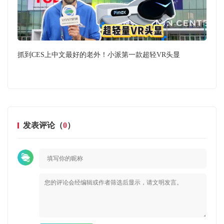
控
抓到CES上中文最好的老外！小派第一款超轻VR头显
漠
发表评论（
0
）