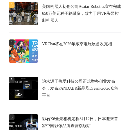
3
美国机器人初创公司Avatar Robotics宣布完成
650万美元种子轮融资，致力于用VR头显控
制机器人
4
VRChat将在2026年东京电玩展首次亮相
5
追求源于热爱科技公司正式举办创业发布
会，发布PANDAER新品及DreamGoGo众筹
平台
6
影石X6全景相机定档8月12日，日本迎来首
家中国影像品牌直营旗舰店