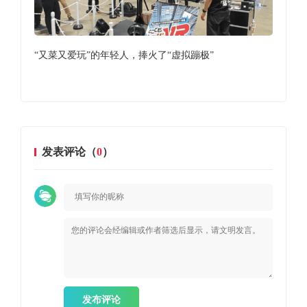
44元
“又菜又爱玩”的年轻人，捧火了“虚拟蹦极”
Me
发表评论（
0
）
发布评论