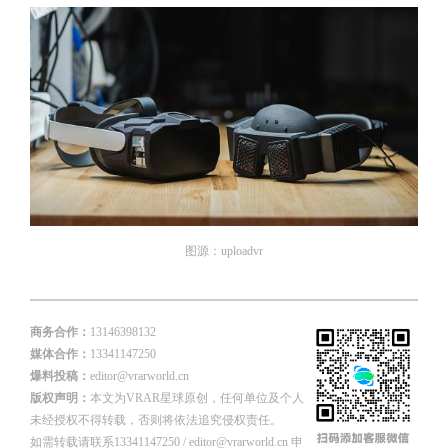
图源：uploadvr
商务合作：
13146398132
媒体合作：
13341147250
爆料投稿：
editor@vrarworld.cn
版权声明：
本文为VRAR星球原创，任何单位及个人
未经授权不得转载，否则将依法追究侵权责任。
如需转载请联系13341147250 / editor@vrarworld.cn 申