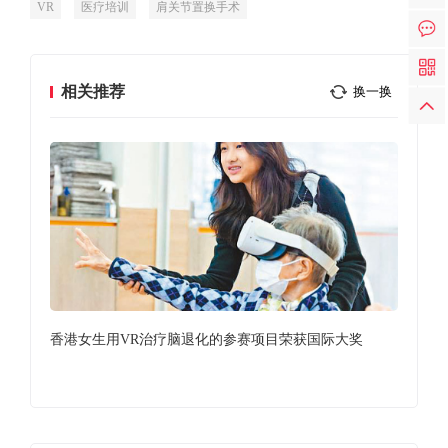
VR
医疗培训
肩关节置换手术
相关推荐
换一换
香港女生用VR治疗脑退化的参赛项目荣获国际大奖
VR
合年