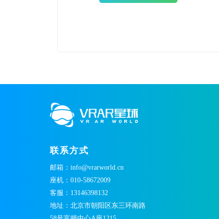
联系方式
邮箱：info@vrarworld.cn
座机：010-58672009
客服：13146398132
地址：北京市朝阳区东三环南路
58号富顿中心A座1215