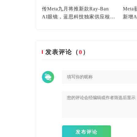
上半年全球XR
传Meta九月将推新款Ray-Ban
Met
REAL的产品
AI眼镜，蓝思科技独家供应核心
新增A
了
部件
装辅
发表评论（
0
）
发布评论