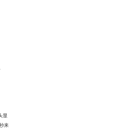
仅
头显
秒来