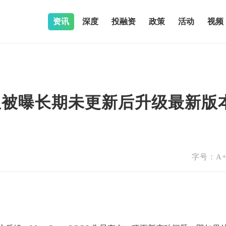
资讯
深度
投融资
政策
活动
视频
3/3S头显被曝长期未更新后升级最新版
字号：
A