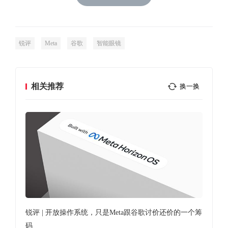
锐评
Meta
谷歌
智能眼镜
相关推荐
换一换
误差
锐评 | 开放操作系统，只是Meta跟谷歌讨价还价的一个筹
依视
码
长，