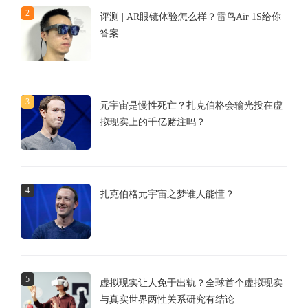
2
评测 | AR眼镜体验怎么样？雷鸟Air 1S给你
答案
3
元宇宙是慢性死亡？扎克伯格会输光投在虚
拟现实上的千亿赌注吗？
4
扎克伯格元宇宙之梦谁人能懂？
5
虚拟现实让人免于出轨？全球首个虚拟现实
与真实世界两性关系研究有结论