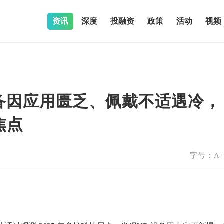
资讯
深度
投融资
政策
活动
视频
设备因应用匮乏、佩戴不适遇冷，
焦点
字号：
A