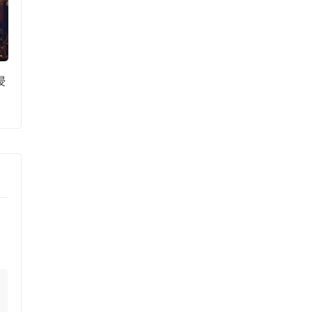
浸
对话欢创科技CEO周琨：坚持走
PSVR2在英国以3
在创新的最前沿，无光环6DoF
出售，为有史以来
手柄即将面市