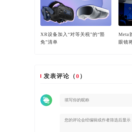
螺奖公布｜再创辉
XR设备加入“对等关税”的“豁
Met
年斩获“年度人
免”清单
眼镜
发表评论（
0
）