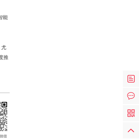
智能
，尤
度推
之