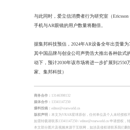
与此同时，爱立信消费者行为研究室（Ericsson
手机与AR眼镜的用户数量将翻倍。
据集邦科技预估，2024年AR设备全年出货量
其中国品牌与创业公司声势浩大推出各种款式的
动下，预计2030年该市场将进一步扩展到255
家、集邦科技）
商务合作：
13146398132
媒体合作：
13341147250
爆料投稿：
editor@vrarworld.cn
版权声明：
本文为VRAR星球原创，任何单位及个人未经授权
如需转载请联系13341147250 / editor@vrarworld.c
本文部分图片及视频来源于互联网，如涉及侵权请联系我们删