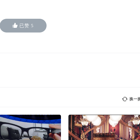
已赞
5
换一