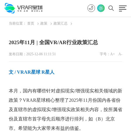
当前位置：
首页
政策
政策汇总
2025年11月 | 全国VR/AR行业政策汇总
发布日期：2025-12-06 11:11:51
字号：
A+
A-
文
/ VRAR星球 R星人
本月，国内有哪些针对虚拟现实
/
增强现实相关领域的新
政策？
VRAR
星球精心整理了
2025
年
11
月份国内各省份
及直辖市的虚拟现实
/
增强现实政策相关内容，按所属省
份及直辖市首字母先后顺序进行排列，如（
B
）北京
市。希望能为大家带来有益的借鉴。