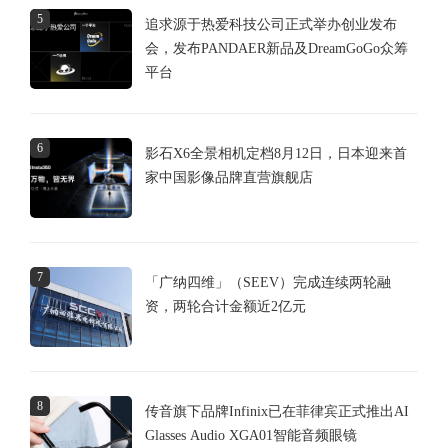
5
追求源于热爱科技公司正式举办创业发布
会，发布PANDAER新品及DreamGoGo众筹
平台
6
影石X6全景相机定档8月12日，日本迎来首
家中国影像品牌直营旗舰店
7
「广纳四维」（SEEV）完成连续两轮融
资，两轮合计金额近2亿元
8
传音旗下品牌Infinix已在菲律宾正式推出AI
Glasses Audio XGA01智能音频眼镜