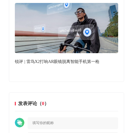
锐评 | 雷鸟X2打响AR眼镜脱离智能手机第一枪
韩
发表评论（
0
）