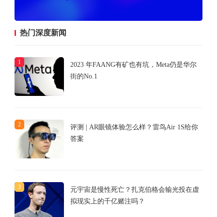
热门深度新闻
1
2023 年FAANG有矿也有坑，Meta仍是华尔
街的No.1
2
评测 | AR眼镜体验怎么样？雷鸟Air 1S给你
答案
3
元宇宙是慢性死亡？扎克伯格会输光投在虚
拟现实上的千亿赌注吗？