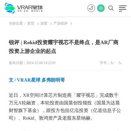
当前位置：
首页
深度
产业锐评
锐评 | Rokid投资耀宇视芯不是终点，是AR厂商
投资上游企业的起点
发布日期：2024-12-04 14:22:01
字号：
A+
A-
文 / VRAR星球 多弗朗明哥
近日，XR空间计算芯片制造商「耀宇视芯」完成数千
万元A轮融资，本轮投资由国晨创投领投（国晨为达晨
财智旗下基金），跟投方包括亿泓投资（亿道信息子公
司）、Rokid、敦鸿资产及老股东星纳赫。