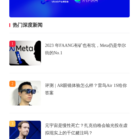
热门深度新闻
1
2023 年FAANG有矿也有坑，Meta仍是华尔
街的No.1
2
评测 | AR眼镜体验怎么样？雷鸟Air 1S给你
答案
3
元宇宙是慢性死亡？扎克伯格会输光投在虚
拟现实上的千亿赌注吗？