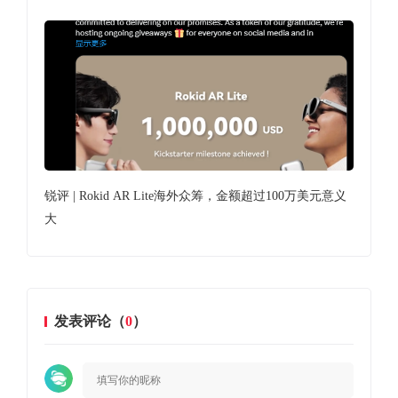
说的那
锐评 | Rokid AR Lite海外众筹，金额超过100万美元意义
锐评
大
发表评论（
0
）