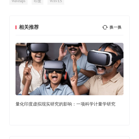
Wavelaps
印度
WAVES
相关推荐
换一换
提升
量化印度虚拟现实研究的影响：一项科学计量学研究
印度
的元宇