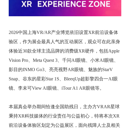
2026中国上海VR/AR产业博览依旧设置XR前沿设备体
验区，作为展会最具人气的互动展区，观众可在此亲身
体验近30款全球主流品牌的消费级XR硬件，包括Apple
Vision Pro、Meta Quest 3、千问AI眼镜、小米AI眼镜、
影目的INMO Go3、亮亮视野AR眼镜、魅族的StarV
Snap、谷东的星彩Star 1S、BleeqUp超影擎四合一AI眼
镜、李未可View AI眼镜、iTour A1 AR眼镜等。
本届真会举办期间恰逢全国助残日，主办方VRAR星球
秉持XR科技媒体的行业责任与公益初心，特将本次XR
前沿设备体验区划定为公益展区，面向残障人士及相关