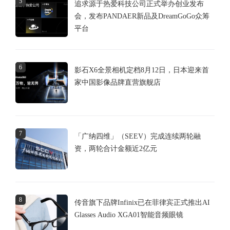
5
追求源于热爱科技公司正式举办创业发布
会，发布PANDAER新品及DreamGoGo众筹
平台
6
影石X6全景相机定档8月12日，日本迎来首
家中国影像品牌直营旗舰店
7
「广纳四维」（SEEV）完成连续两轮融
资，两轮合计金额近2亿元
8
传音旗下品牌Infinix已在菲律宾正式推出AI
Glasses Audio XGA01智能音频眼镜