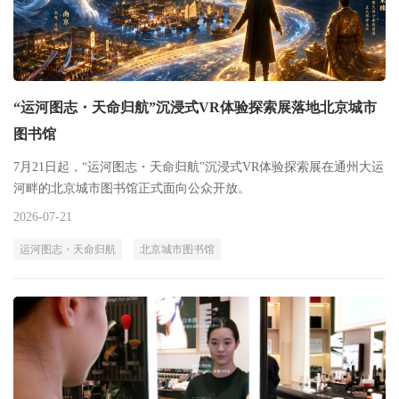
“运河图志・天命归航”沉浸式VR体验探索展落地北京城市
图书馆
7月21日起，“运河图志・天命归航”沉浸式VR体验探索展在通州大运
河畔的北京城市图书馆正式面向公众开放。
2026-07-21
运河图志・天命归航
北京城市图书馆