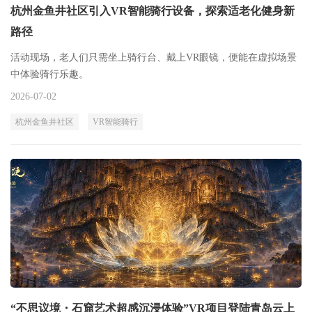
杭州金鱼井社区引入VR智能骑行设备，探索适老化健身新
路径
活动现场，老人们只需坐上骑行台、戴上VR眼镜，便能在虚拟场景
中体验骑行乐趣。
2026-07-02
杭州金鱼井社区
VR智能骑行
“不思议境・石窟艺术超感沉浸体验”VR项目登陆青岛云上