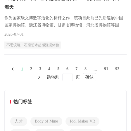
海天
作为国家级文博数字活化的标杆之作，该项目此前已先后巡展中国
国家博物馆、浙江省博物馆、甘肃省博物馆、河北省博物馆等国内
顶级文博场馆，收获口碑与影响力双丰收。
2026-07-01
不思议境・石窟艺术超感沉浸体验
2
3
4
5
6
7
8
91
92
1
...
跳转到
页
确认
热门标签
人才
Body of Mine
Idol Maker VR