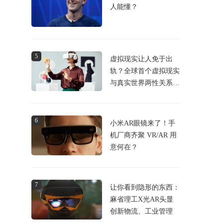
人能懂？
5
虚拟现实让人免于出
轨？全球首个虚拟现实
与真实世界两性关系研
究有结论
6
小米AR眼镜来了！手
机厂商齐聚 VR/AR 用
意何在？
7
让你看到隐形的东西：
麻省理工X光AR头显
创新物流、工业管理