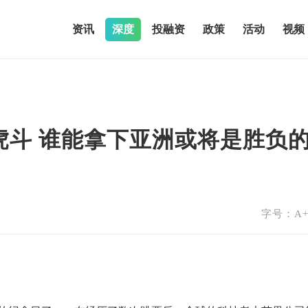
资讯
深度
投融资
政策
活动
视频
虎斗 谁能拿下亚洲或将是胜负
字号：
A