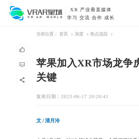
XR
产业垂直媒体
学习 交流 合作 成长
当前位置：
首页
深度
热点追踪
苹果加入XR市场龙争
关键
发布日期：2023-06-17 20:20:41
文
/ 清月泠