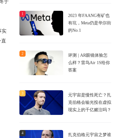
终于
1
2023 年FAANG有矿也
有坑，Meta仍是华尔街
的No.1
事实
一直
2
评测 | AR眼镜体验怎
么样？雷鸟Air 1S给你
答案
3
元宇宙是慢性死亡？扎
克伯格会输光投在虚拟
现实上的千亿赌注吗？
4
扎克伯格元宇宙之梦谁