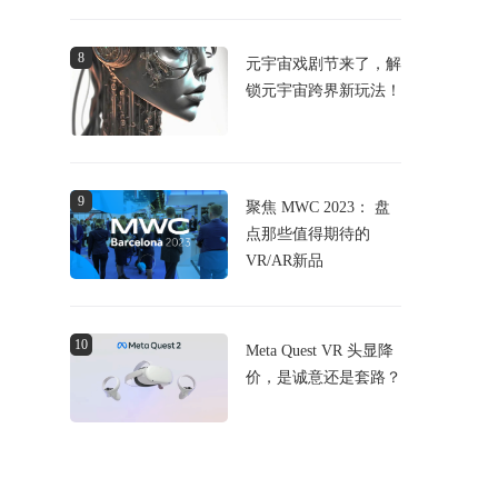
8
元宇宙戏剧节来了，解
锁元宇宙跨界新玩法！
9
聚焦 MWC 2023： 盘
点那些值得期待的
VR/AR新品
10
Meta Quest VR 头显降
价，是诚意还是套路？