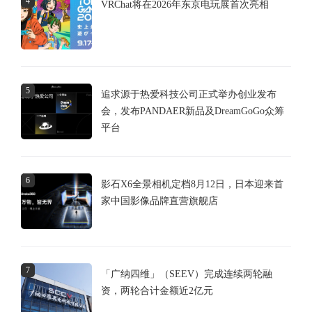
4
VRChat将在2026年东京电玩展首次亮相
5
追求源于热爱科技公司正式举办创业发布
会，发布PANDAER新品及DreamGoGo众筹
平台
6
影石X6全景相机定档8月12日，日本迎来首
家中国影像品牌直营旗舰店
7
「广纳四维」（SEEV）完成连续两轮融
资，两轮合计金额近2亿元