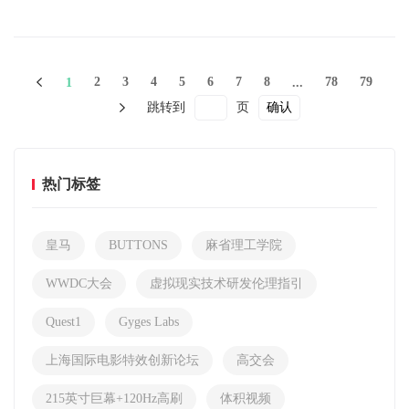
2
3
4
5
6
7
8
78
79
1
...
跳转到
页
确认
热门标签
皇马
BUTTONS
麻省理工学院
WWDC大会
虚拟现实技术研发伦理指引
Quest1
Gyges Labs
上海国际电影特效创新论坛
高交会
215英寸巨幕+120Hz高刷
体积视频