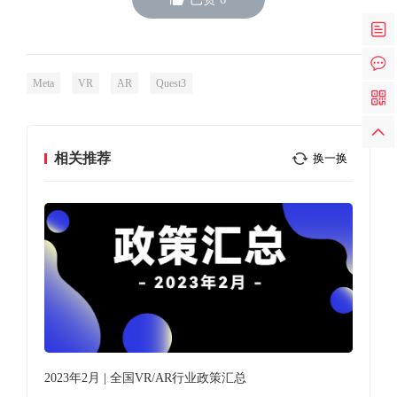
Meta
VR
AR
Quest3
相关推荐
换一换
2023年2月 | 全国VR/AR行业政策汇总
XR