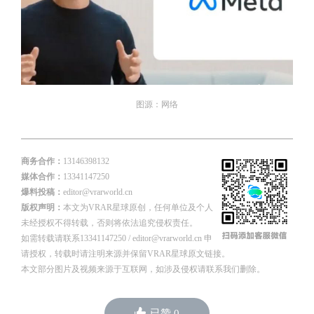
图源：网络
商务合作：
13146398132
媒体合作：
13341147250
爆料投稿：
editor@vrarworld.cn
版权声明：
本文为VRAR星球原创，任何单位及个人
未经授权不得转载，否则将依法追究侵权责任。
如需转载请联系13341147250 / editor@vrarworld.cn 申
请授权，转载时请注明来源并保留VRAR星球原文链接。
本文部分图片及视频来源于互联网，如涉及侵权请联系我们删除。
已赞
0