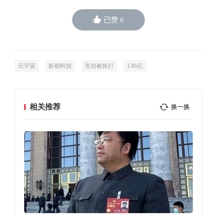
已赞
6
元宇宙
影创科技
失信被执行
1.86亿
相关推荐
换一换