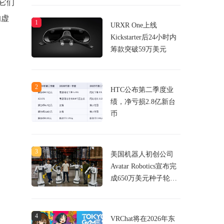
t。它们
的
虚
1
URXR One上线
Kickstarter后24小时内
筹款突破59万美元
2
HTC公布第二季度业
绩，净亏损2.8亿新台
币
3
美国机器人初创公司
Avatar Robotics宣布完
成650万美元种子轮融
资，致力于用VR头显
控制机器人
4
VRChat将在2026年东