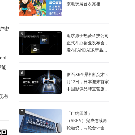
京电玩展首次亮相
帐户密
5
追求源于热爱科技公司
正式举办创业发布会，
发布PANDAER新品及
rd
DreamGoGo众筹平台
序能
6
影石X6全景相机定档8
月12日，日本迎来首家
中国影像品牌直营旗舰
款现有
店
7
「广纳四维」
（SEEV）完成连续两
轮融资，两轮合计金额