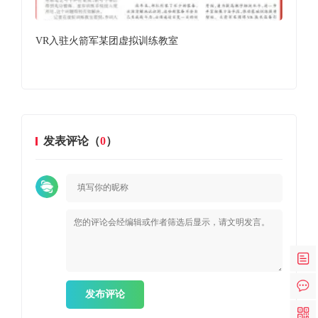
VR入驻火箭军某团虚拟训练教室
加
即将
似
发表评论（
0
）
发布评论